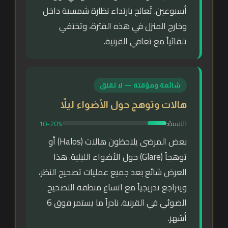
أسبوعين. تُعالج بارتداء نظارة شمسية داخل
وخارج المنزل في هذه الفترة، وتختفي
تلقائياً مع تعافي القرنية.
شائعة ومؤقتة — لا تقلق
هالات وتوهج حول الأضواء ليلاً
النسبة:
10-20%
بعض المرضى يلاحظون هالات (Halos) أو
توهجاً (Glare) حول الأضواء الليلية. هذا
العرض شائع بعد جميع عمليات تصحيح النظر،
ويتراجع تدريجياً مع اتساع منطقة التصحيح
الضوئي في القرنية. نادراً ما يستمر فوق 6
أشهر.