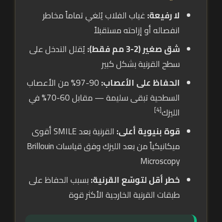
لا رفيعة:
غياب الفلاب يُلغي تماماً مخاطر
انفصاله أو إزاحته مستقبلاً
شق صغير (2-3 مم فقط):
يُقلل التدخل على
سطح القرنية بشكل كبير
الحفاظ على الأعصاب:
90-97% من الأعصاب
السطحية تبقى سليمة — مقابل 60-70% في
[4]
الليزك
قوة بنيوية أعلى:
القرنية بعد SMILE أقوى
ميكانيكياً من بعد الليزك وفق قياسات Brillouin
Microscopy
خطر أقل لتوسّع القرنية:
بسبب الحفاظ على
طبقات القرنية الخارجية الأكثر قوة