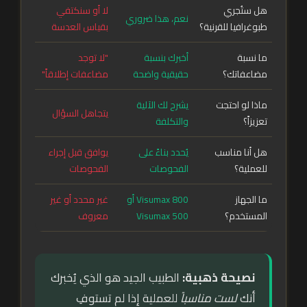
هل ستُجري
لا أو سنكتفي
نعم، هذا ضروري
طبوغرافيا للقرنية؟
بقياس العدسة
ما نسبة
أخبرك بنسبة
"لا توجد
مضاعفاتك؟
حقيقية واضحة
مضاعفات إطلاقاً"
ماذا لو احتجت
يشرح لك الآلية
يتجاهل السؤال
تعزيزاً؟
والتكلفة
هل أنا مناسب
يُحدد بناءً على
يوافق قبل إجراء
للعملية؟
الفحوصات
الفحوصات
ما الجهاز
Visumax 800 أو
غير محدد أو غير
المستخدم؟
Visumax 500
معروف
نصيحة ذهبية:
الطبيب الجيد هو الذي يُخبرك
أنك
لست مناسباً
للعملية إذا لم تستوفِ