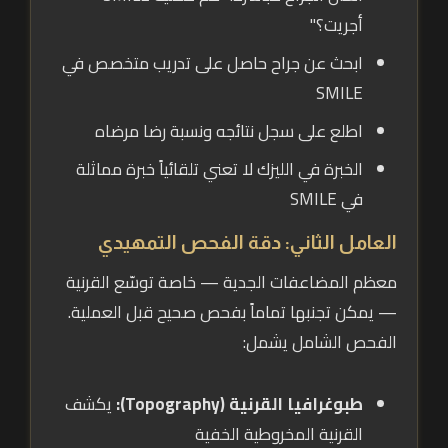
أجريت؟"
ابحث عن جراح حاصل على تدريب متخصص في
SMILE
اطلع على سجل نتائجه ونسبة رضا مرضاه
الخبرة في الليزك لا تعني تلقائياً خبرة مماثلة
في SMILE
العامل الثاني: دقة الفحص التمهيدي
معظم المضاعفات الجدية — خاصة توسّع القرنية
— يمكن تجنبها تماماً بفحص صحيح قبل العملية.
الفحص الشامل يشمل:
طبوغرافيا القرنية (Topography):
يكشف
القرنية المخروطية الخفية