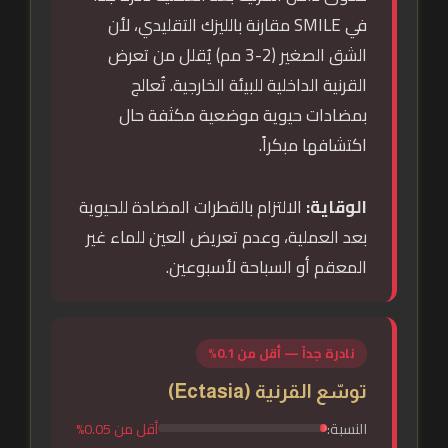
في SMILE مقارنة بالليزك التقليدي، لأن
الشق الصغير (2-3 مم) يُقلل من تعرض
القرنية الداخلية للبيئة الخارجية. تُعالج
بمضادات حيوية موضعية مكثفة حال
اكتشافها مبكراً.
الوقاية:
الالتزام بالقطرات المضادة للحيوية
بعد العملية، وعدم تعريض العين للماء غير
المعقم أو السباحة لأسبوعين.
نادرة جداً — أقل من 0.1%
توسّع القرنية (Ectasia)
النسبة:
أقل من 0.05%