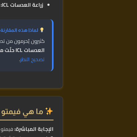
زراعة العدسات ICL:
ح
لماذا هذه المقارنة
كثيرون يُحرمون من تصحي
العدسات ICL حلّت مشكلات ملايين حول العالم
تصحيح النظر
.
ما هي فيمتو 
الإجابة المباشرة: