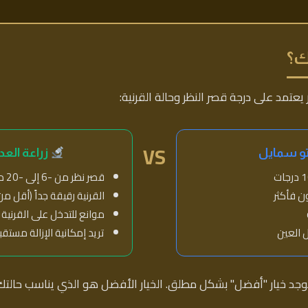
ك؟
ر يعتمد على درجة قصر النظر وحالة القرنية:
VS
و سمايل
زراعة العدس
قصر نظر من -6 إلى -20 درجة
القرنية رقيقة جداً (أقل من 470 ميكرو
موانع للتدخل على القرنية
ل العين
تريد إمكانية الإزالة مستقبل
وجد خيار "أفضل" بشكل مطلق. الخيار الأفضل هو الذي يناسب حال