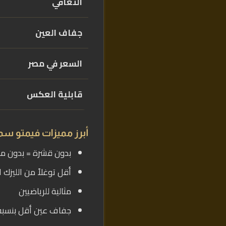
التعافي
جفاف العين
السعر في مصر
قابلية العكس
أبرز مميزات فيمتو سم
بدون قشرة = بدون مخا
أقل توغلاً من الليزك 
مثالية للرياضيين
جفاف عين أقل بنسبة 80% من اللي