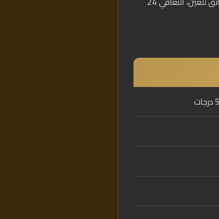
2-4 مم، دون صنع قشرة. تعالج قصر النظر حتى -10 درجات واستجماتيزم حتى -5. المدة 5-7 دقائق للعين، التعافي 24