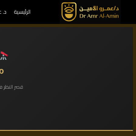
الرئيسية
د. 
مق
قصر النظر فوق 10 درجات | القرنية الرقيقة | ICL مقابل SMILE | دلي