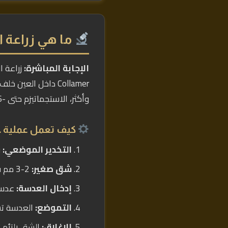
ما هي زراعة ال
الإجابة المباشرة:
وأكثر، الاستجماتيزم حتى -6، وهي قابلة للإزالة مستقبلاً إذا احتجت. نسبة نجاحها 99%+.
كيف تعمل عملية ICL؟
التخدير الموضعي:
ق
شق صغير:
2-3 مم في حافة القرنية
إدخال العدسة:
عدسة 
التموضع:
العدسة تست
الإغلاق:
الشق يلتئم تل