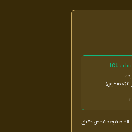
ات ICL
ن)
اً
تك الخاصة بعد فحص دقيق