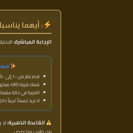
: أيهما يناسب
الإجابة المباشرة:
الاختيا
فيمت
قصر نظر من -1 إلى -10 درجات
سُمك قرنية 480 ميكرون فأكثر
القرنية في حالة سليمة
لا تريد جسماً غريباً داخ
القاعدة الذهبية:
لا ي
من طبيب متخصص.