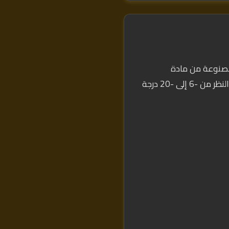
ع عدسة رفيعة جداً مصنوعة من مادة
Collamer داخل العين خلف القزحية وأمام العدسة الطبيعية. لا تمس القرنية إطلاقاً. تعالج قصر النظر من -6 إلى -20 درجة