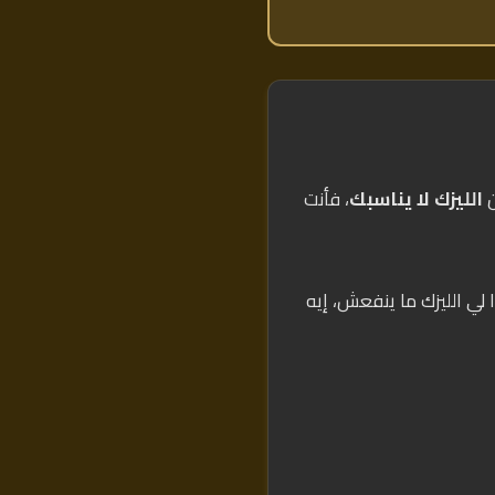
ن
الليزك لا يناسبك
، فأنت
ا لي الليزك ما ينفعش، إيه