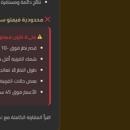
نتائج دائمة ومستقرة
محدودية فيمتو س
متى لا تكون فيمتو
قصر نظر فوق -10 درجات
سُمك القرنية أقل من 480 مي
طول النظر (لا تعالجه 
بعض حالات القرنية 
الأعمار فوق 45 سنة (بشكل عام)
اقرأ المقارنة الكاملة مع
تج