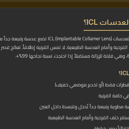
عدسات ICL؟
زراعة العدسات ICL (Implantable Collamer Lens) تض
طرات فقط (أو تخدير موضعي خفيف)
مطوية رفيعة جداً تُدخل وتنبسط داخل العين
قر خلف القزحية وأمام العدسة الطبيعية
قائياً بدون خياطة