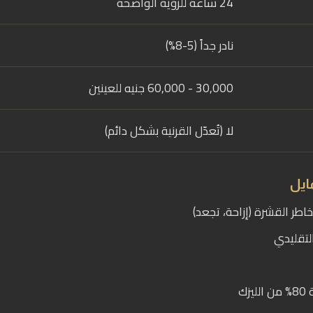
24 ساعة للرؤية الواضحة
نادر جداً (5-8%)
30,000 - 60,000 جنيه للعينين
لا (تُعدّل القرنية بشكل دائم)
ايل
طر القشرة (إزاحة، تجعد)
التقليدي
زك