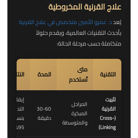
علاج القرنية المخروطية
يُعد
د. عمرو الأمين متخصص في علاج القرنية
بأحدث التقنيات العالمية، ويقدم حلولاً
متكاملة حسب مرحلة الحالة:
متى
التقنية
المدة
النتائج
تُستخدم
تثبيت
إيقاف
المراحل
القرنية
30-60
التدهور
المبكرة
(Cross-
دقيقة
بنسبة
والمتوسطة
95%
Linking)