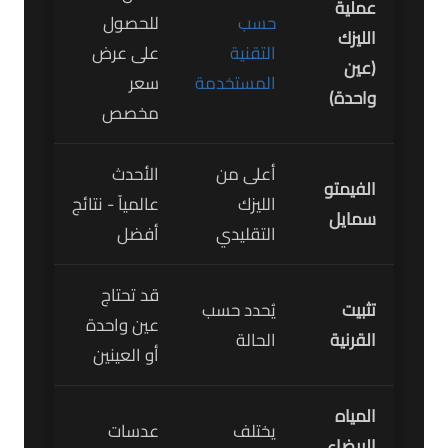
عملية
حسب
للحصول
الليزك
التقنية
على عرض
(عين
المستخدمة
سعر
واحدة)
مخصص
أعلى من
الأحدث
الفيمتو
الليزك
عالمياً - نتائج
سمايل
التقليدي
أفضل
قد تحتاج
تثبيت
يُحدد حسب
عين واحدة
القرنية
الحالة
أو العينين
المياه
يختلف
عدسات
البيضاء