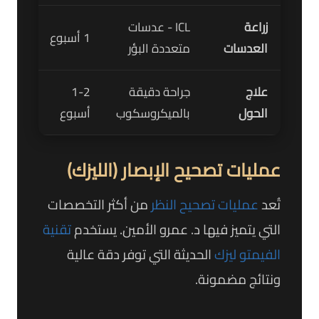
زراعة
ICL - عدسات
1 أسبوع
8.3%
العدسات
متعددة البؤر
علاج
جراحة دقيقة
1-2
6.8%
الحول
بالميكروسكوب
أسبوع
عمليات تصحيح الإبصار (الليزك)
تُعد
عمليات تصحيح النظر
من أكثر التخصصات
التي يتميز فيها د. عمرو الأمين. يستخدم
تقنية
الفيمتو ليزك
الحديثة التي توفر دقة عالية
ونتائج مضمونة.