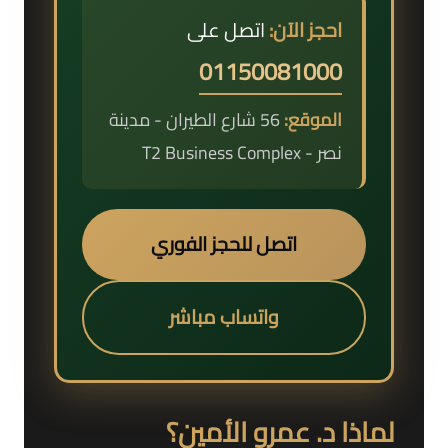
احجز الآن:
اتصل على
01150081000
الموقع:
56 شارع الطيران - مدينة
نصر - T2 Business Complex
اتصل للحجز الفوري
واتساب مباشر
لماذا د. عمرو الأمين؟