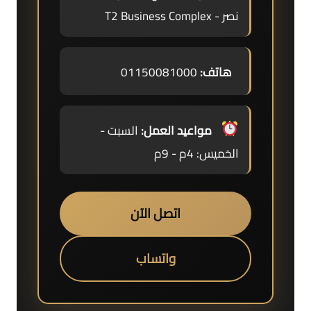
نصر - T2 Business Complex
هاتف:
01150081000
مواعيد العمل:
السبت -
الخميس: 4م - 9م
اتصل الآن
واتساب