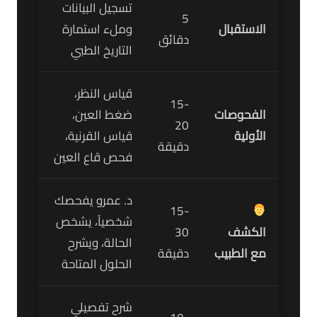
تسجيل البيانات
5
الاستقبال
وملء استمارة
دقائق
التاريخ الطبي
قياس النظر،
15-
الفحوصات
ضغط العين،
20
الأولية
قياس القرنية،
دقيقة
فحص قاع العين
د. عمرو يفحصك
15-
شخصياً، يشخص
الكشف
30
الحالة، ويشرح
مع الطبيب
دقيقة
الحلول المتاحة
شرح تفصيلي