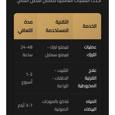
أحدث التقنيات العالمية لضمان أفضل النتائج.
التقنية
مدة
نسبة
الخدمة
المستخدمة
التعافي
النجا
عمليات
فيمتو ليزك -
24-48
8.7%
الليزك
فيمتو سمايل
ساعة
علاج
التثبيت -
1-2
القرنية
الحلقات -
7.5%
أسبوع
المخروطية
الزراعة
المياه
فاكو بالموجات
3-7 أيام
9.2%
البيضاء
الصوتية