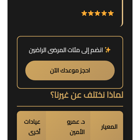
انضم إلى مئات المرضى الراضين
احجز موعدك الآن
لماذا نختلف عن غيرنا؟
د. عمرو
عيادات
المعيار
الأمين
أخرى