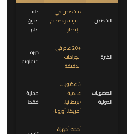
متخصص في
طبيب
التخصص
القرنية وتصحيح
عيون
الإبصار
عام
+20 عام في
خبرة
الخبرة
الجراحات
متفاوتة
الدقيقة
3 عضويات
العضويات
عالمية
محلية
الدولية
(بريطانيا،
فقط
أمريكا، أوروبا)
أحدث أجهزة
تقنيات