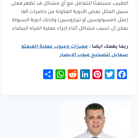
الطبيب مستعدًا للتعامل مع أي مشاكل قد تظهر فعلى
سبيل المثال بعض الأدوية المكونة من حاصرات ألفا
(مثل تامسولوسين أو تيرازوسين) وكذلك أدوية السيولة
يمكن أن تسبب مشاكل أثناء إجراء عملية المياه البيضاء.
ربما يهمك ايضا :
مميزات وعيوب عملية الفيمتو
سمايل لتصحيح عيوب الابصار
S
W
R
Li
Pi
T
Fa
h
h
e
nk
nt
wi
ce
ar
at
d
e
er
tt
b
e
sA
di
dI
es
er
o
p
t
n
t
ok
p