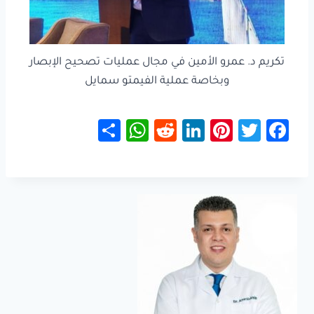
تكريم د. عمرو الأمين في مجال عمليات تصحيح الإبصار
وبخاصة عملية الفيمتو سمايل
S
W
R
Li
Pi
T
Fa
h
h
e
nk
nt
wi
ce
ar
at
d
e
er
tt
b
e
sA
di
dI
es
er
o
p
t
n
t
ok
p