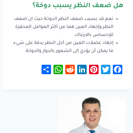
هل ضعف النظر يسبب دوخة؟
نعم قد يسبب ضعف النظر الدوخة حيث ان ضعف
النظر وإجهاد العين هما من أكثر العوامل المحفزة
للإحساس بالارتباك.
إجهاد عضلات العين من أجل النظر بدقة على شيء
ما يمكن أن يؤدي إلى الشعور بالدوار والدوخة.
S
W
R
Li
Pi
T
Fa
h
h
e
nk
nt
wi
ce
ar
at
d
e
er
tt
b
e
sA
di
dI
es
er
o
p
t
n
t
ok
p