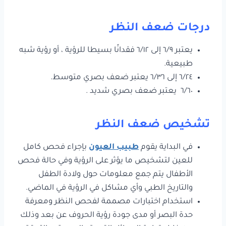
درجات ضعف النظر
يعتبر ٦/٩ إلى ٦/١٢ فقدانًا بسيطا للرؤية ، أو رؤية شبه
طبيعية.
٦/٢٤ إلى ٦/٣٦ يعتبر ضعف بصري متوسط.
٦/٦٠ يعتبر ضعف بصري شديد .
تشخيص ضعف النظر
في البداية يقوم
طبيب العيون
بإجراء فحص كامل
للعين لتشخيص ما يؤثر على الرؤية وفي حالة فحص
الأطفال يتم جمع معلومات حول ولادة الطفل
والتاريخ الطبي وأي مشاكل في الرؤية في الماضي.
استخدام اختبارات مصممة لفحص النظر ومعرفة
حدة البصر أو مدى جودة رؤية الحروف عن بعد وذلك